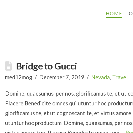
HOME
O
Bridge to Gucci
med12mog
December 7, 2019
Nevada
,
Travel
Domine, quaesumus, per nos, glorificamus te, et ut c
Placere Benedicite omnes qui utuntur hoc productum
glorificamus te, et ut cognoscant te, et virtus amore
utuntur hoc productum. Domine, quaesumus, per nos, 
virtus amore tuo. Placere Benedicite omnes qui …
Re