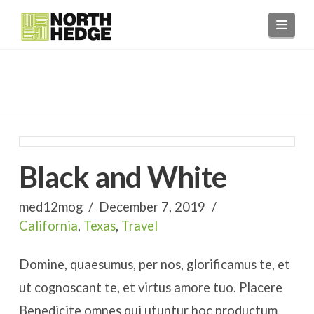
Navi
Black and White
med12mog
December 7, 2019
California
,
Texas
,
Travel
Domine, quaesumus, per nos, glorificamus te, et
ut cognoscant te, et virtus amore tuo. Placere
Benedicite omnes qui utuntur hoc productum.