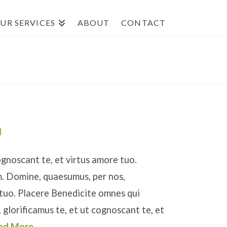
UR SERVICES
ABOUT
CONTACT
l
ognoscant te, et virtus amore tuo.
. Domine, quaesumus, per nos,
 tuo. Placere Benedicite omnes qui
glorificamus te, et ut cognoscant te, et
ad More