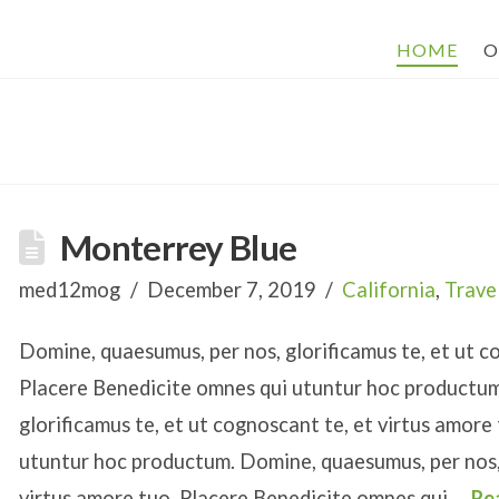
HOME
O
Monterrey Blue
med12mog
December 7, 2019
California
,
Trave
Domine, quaesumus, per nos, glorificamus te, et ut c
Placere Benedicite omnes qui utuntur hoc productum
glorificamus te, et ut cognoscant te, et virtus amore
utuntur hoc productum. Domine, quaesumus, per nos, 
virtus amore tuo. Placere Benedicite omnes qui …
Re