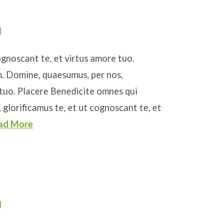
l
ognoscant te, et virtus amore tuo.
. Domine, quaesumus, per nos,
 tuo. Placere Benedicite omnes qui
glorificamus te, et ut cognoscant te, et
ad More
l